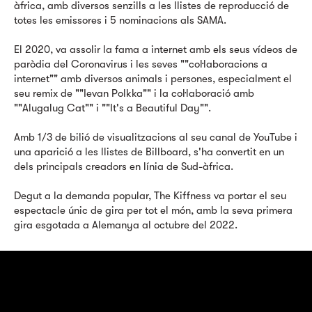
àfrica, amb diversos senzills a les llistes de reproducció de
totes les emissores i 5 nominacions als SAMA.
El 2020, va assolir la fama a internet amb els seus vídeos de
paròdia del Coronavirus i les seves ""col·laboracions a
internet"" amb diversos animals i persones, especialment el
seu remix de ""Ievan Polkka"" i la col·laboració amb
""Alugalug Cat"" i ""It's a Beautiful Day"".
Amb 1/3 de bilió de visualitzacions al seu canal de YouTube i
una aparició a les llistes de Billboard, s'ha convertit en un
dels principals creadors en línia de Sud-àfrica.
Degut a la demanda popular, The Kiffness va portar el seu
espectacle únic de gira per tot el món, amb la seva primera
gira esgotada a Alemanya al octubre del 2022.