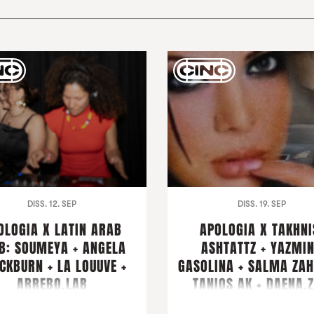
DISS. 12. SEP
DISS. 19. SEP
OLOGIA X LATIN ARAB
APOLOGIA X TAKHNI
B: SOUMEYA + ANGELA
ASHTATTZ + YAZMI
CKBURN + LA LOUUVE +
GASOLINA + SALMA ZAH
ARREBO.LAB
TANIOS AK + DAENA.