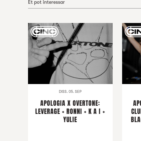
Et pot interessar
DISS. 05. SEP
APOLOGIA X OVERTONE:
AP
LEVERAGE + RONNI + K A I +
CLU
YULIE
BLA