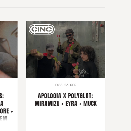
DISS. 26. SEP
S:
APOLOGIA X POLYGLOT:
NA
MIRAMIZU + EYRA + MUCK
ORE +
ZEM