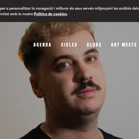
er a personalitzar la navegació i millorar els seus serveis mitjançant les anàlisis dels
rmitat amb la nostra
Política de cookies
.
AGENDA
CICLES
CLUBS
ART MEETS