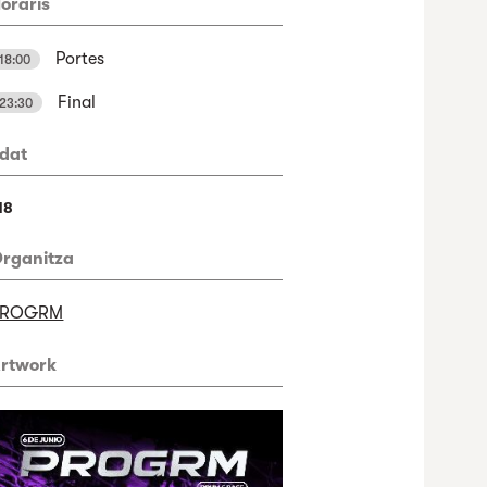
oraris
Portes
18:00
Final
23:30
dat
18
rganitza
PROGRM
rtwork