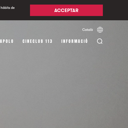
 hàbits de
ACCEPTAR
Català
Español
English
 APOLO
CINECLUB 113
INFORMACIÓ