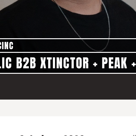
CINC
IC B2B XTINCTOR + PEAK +