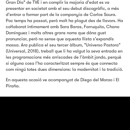
Gran Día" de TVE i en complir la majoria d'edat es va
presentar en societat amb el seu debut discogràfic, a més
d'entrar a formar part de la companyia de Carlos Saura.
Poc temps ha passat, però molt ha plogut des de llavors. Ha
col·laborat íntimament amb Sara Baras, Farruquito, Chano
Dominguez i molts altres grans noms que dóna gust
pronunciar, però no sense que aquesta llista s'expandís
massa. Ara publica el seu tercer àlbum, "Universo Pastora"
(Universal, 2018), treball que li ha valgut la seva entrada en
les programacions més arriscades de l'àmbit jondo, perquè
si alguna cosa l'ha caracteritzat sempre és que connecta
com ningú totes dues dimensions: la modernitat i la tradició.
En aquesta ocasió ve acompanyat de Diego del Morao i El
Piraña.