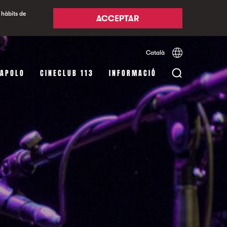
 hàbits de
ACCEPTAR
Català
Español
English
 APOLO
CINECLUB 113
INFORMACIÓ