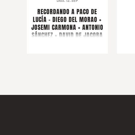
DISS. 12. SEP
RECORDANDO A PACO DE
LUCÍA - DIEGO DEL MORAO +
JOSEMI CARMONA + ANTONIO
SÁNCHEZ + DAVID DE JACOBA
+ MONTSE CORTÉS + PIRAÑA +
ARTISTA CONVIDAT
FARRUQUITO