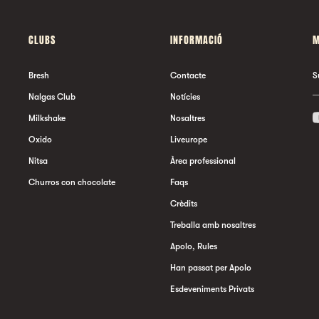
CLUBS
INFORMACIÓ
M
Bresh
Contacte
S
Nalgas Club
Notícies
Milkshake
Nosaltres
Oxido
Liveurope
Nitsa
Àrea professional
Churros con chocolate
Faqs
Crèdits
Treballa amb nosaltres
Apolo, Rules
Han passat per Apolo
Esdeveniments Privats