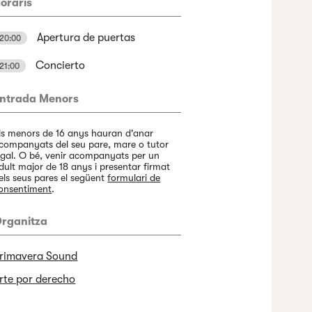
oraris
Apertura de puertas
20:00
Concierto
21:00
ntrada Menors
ls menors de 16 anys hauran d'anar
companyats del seu pare, mare o tutor
egal. O bé, venir acompanyats per un
dult major de 18 anys i presentar firmat
els seus pares el següent
formulari de
onsentiment
.
rganitza
rimavera Sound
rte por derecho