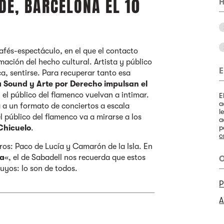
DE, BARCELONA EL 10
H
afés-espectáculo, en el que el contacto
ación del hecho cultural. Artista y público
E
ca, sentirse. Para recuperar tanto esa
 Sound y Arte por Derecho impulsan el
y el público del flamenco vuelvan a intimar.
E
a
 a un formato de conciertos a escala
l
 público del flamenco va a mirarse a los
a
Chicuelo
.
p
c
ros: Paco de Lucía y Camarón de la Isla. En
ía
«, el de Sabadell nos recuerda que estos
O
suyos: lo son de todos.
P
A