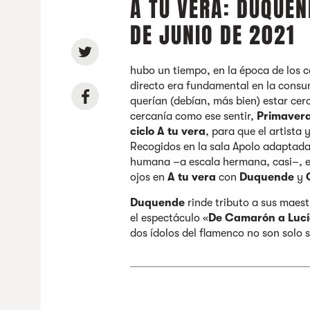
A TU VERA: DUQUEN
DE JUNIO DE 2021
hubo un tiempo, en la época de los c
directo era fundamental en la consum
querían (debían, más bien) estar cer
cercanía como ese sentir,
Primavera
ciclo A tu vera
, para que el artista 
Recogidos en la sala Apolo adaptada
humana –a escala hermana, casi–, el
ojos en
A tu vera
con
Duquende
y
Duquende
rinde tributo a sus maest
el espectáculo «
De Camarón a Luc
dos ídolos del flamenco no son solo 