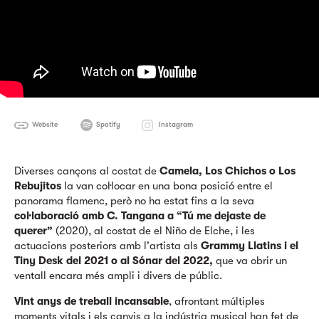
Website
Spotify
Instagram
Diverses cançons al costat de
Camela, Los Chichos o Los
Rebujitos
la van col·locar en una bona posició entre el
panorama flamenc, però no ha estat fins a la seva
col·laboració amb C. Tangana a “Tú me dejaste de
querer”
(2020), al costat de el Niño de Elche, i les
actuacions posteriors amb l'artista als
Grammy Llatins i el
Tiny Desk del 2021 o al Sónar del 2022,
que va obrir un
ventall encara més ampli i divers de públic.
Vint anys de treball incansable
, afrontant múltiples
moments vitals i els canvis a la indústria musical han fet de