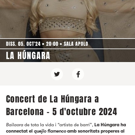
DISS. 05. OCT'24
20:00
SALA APOLO
LA HÚNGARA
Concert de La Húngara a
Barcelona - 5 d'octubre 2024
Bailaora
de tota la vida i “artista de barri”,
La Húngara ha
connectat el
quejío flamenco
amb sonoritats properes al