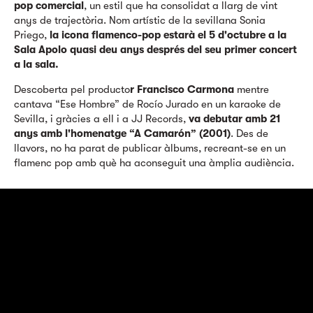
pop comercial
, un estil que ha consolidat a llarg de vint
anys de trajectòria. Nom artístic de la sevillana Sonia
Priego,
la icona flamenco-pop estarà el 5 d'octubre a la
Sala Apolo quasi deu anys després del seu primer concert
a la sala.
Descoberta pel producto
r Francisco Carmona
mentre
cantava “Ese Hombre” de Rocío Jurado en un karaoke de
Sevilla, i gràcies a ell i a JJ Records,
va debutar amb 21
anys amb l'homenatge “A Camarón” (2001)
. Des de
llavors, no ha parat de publicar àlbums, recreant-se en un
flamenc pop amb què ha aconseguit una àmplia audiència.