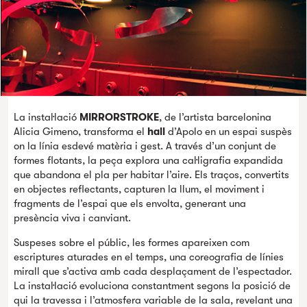
La instal·lació
MIRRORSTROKE
, de l’artista barcelonina
Alicia Gimeno, transforma el
hall
d’Apolo en un espai suspès
on la línia esdevé matèria i gest. A través d’un conjunt de
formes flotants, la peça explora una cal·ligrafia expandida
que abandona el pla per habitar l’aire. Els traços, convertits
en objectes reflectants, capturen la llum, el moviment i
fragments de l’espai que els envolta, generant una
presència viva i canviant.
Suspeses sobre el públic, les formes apareixen com
escriptures aturades en el temps, una coreografia de línies
mirall que s’activa amb cada desplaçament de l’espectador.
La instal·lació evoluciona constantment segons la posició de
qui la travessa i l’atmosfera variable de la sala, revelant una