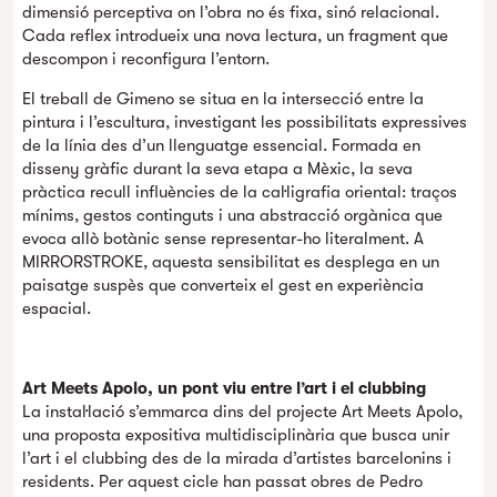
dimensió perceptiva on l’obra no és fixa, sinó relacional.
Cada reflex introdueix una nova lectura, un fragment que
descompon i reconfigura l’entorn.
El treball de Gimeno se situa en la intersecció entre la
pintura i l’escultura, investigant les possibilitats expressives
de la línia des d’un llenguatge essencial. Formada en
disseny gràfic durant la seva etapa a Mèxic, la seva
pràctica recull influències de la cal·ligrafia oriental: traços
mínims, gestos continguts i una abstracció orgànica que
evoca allò botànic sense representar-ho literalment. A
MIRRORSTROKE, aquesta sensibilitat es desplega en un
paisatge suspès que converteix el gest en experiència
espacial.
Art Meets Apolo, un pont viu entre l’art i el clubbing
La instal·lació s’emmarca dins del projecte Art Meets Apolo,
una proposta expositiva multidisciplinària que busca unir
l’art i el clubbing des de la mirada d’artistes barcelonins i
residents. Per aquest cicle han passat obres de Pedro