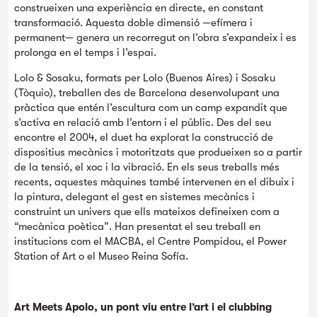
construeixen una experiència en directe, en constant
transformació. Aquesta doble dimensió —efímera i
permanent— genera un recorregut on l’obra s’expandeix i es
prolonga en el temps i l’espai.
Lolo & Sosaku, formats per Lolo (Buenos Aires) i Sosaku
(Tòquio), treballen des de Barcelona desenvolupant una
pràctica que entén l’escultura com un camp expandit que
s’activa en relació amb l’entorn i el públic. Des del seu
encontre el 2004, el duet ha explorat la construcció de
dispositius mecànics i motoritzats que produeixen so a partir
de la tensió, el xoc i la vibració. En els seus treballs més
recents, aquestes màquines també intervenen en el dibuix i
la pintura, delegant el gest en sistemes mecànics i
construint un univers que ells mateixos defineixen com a
“mecànica poètica”. Han presentat el seu treball en
institucions com el MACBA, el Centre Pompidou, el Power
Station of Art o el Museo Reina Sofía.
Art Meets Apolo, un pont viu entre l’art i el clubbing