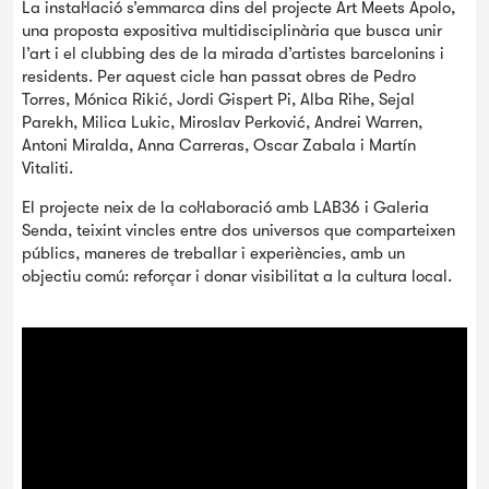
La instal·lació s’emmarca dins del projecte Art Meets Apolo,
una proposta expositiva multidisciplinària que busca unir
l’art i el clubbing des de la mirada d’artistes barcelonins i
residents. Per aquest cicle han passat obres de Pedro
Torres, Mónica Rikić, Jordi Gispert Pi, Alba Rihe, Sejal
Parekh, Milica Lukic, Miroslav Perković, Andrei Warren,
Antoni Miralda, Anna Carreras, Oscar Zabala i Martín
Vitaliti.
El projecte neix de la col·laboració amb LAB36 i Galeria
Senda, teixint vincles entre dos universos que comparteixen
públics, maneres de treballar i experiències, amb un
objectiu comú: reforçar i donar visibilitat a la cultura local.