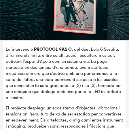
La intervenció
PROTOCOL 99∆ C
, del duet Lolo & Sosaku,
difumina els límits entre soroll, acció i escultura musical,
activant l’espai d’Apolo com un sistema viu. La peça
s’articula en dos temps: d’una banda, una instal·lació
mecànica efímera que s’activa amb una performance a la
sala; de l’altra, una obra permanent suspesa a les escales
que connecten la sala gran amb La (2) i La (3), formada per
una màquina que dialoga amb una pantalla LED instal·lada
al sostre.
El projecte desplega un ecosistema d’objectes, vibracions i
tensions on l’escultura deixa de ser estàtica per convertir-se
en esdeveniment. Els artefactes, a mig camí entre instrument
i màquina, produeixen sons, ressonàncies i friccions que