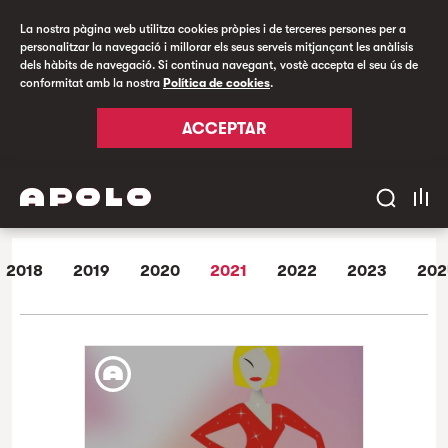
La nostra pàgina web utilitza cookies pròpies i de terceres persones per a
personalitzar la navegació i millorar els seus serveis mitjançant les anàlisis
dels hàbits de navegació. Si continua navegant, vostè accepta el seu ús de
conformitat amb la nostra
Política de cookies
.
ACCEPTAR
2018
2019
2020
2021
2022
2023
202