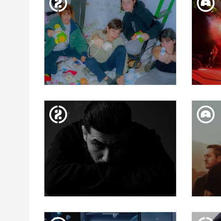
ISEO & DODOSOUND
C
DIV. 16. FEB
AIKO EL GRUPO
TRIB
DIM. 13. FEB