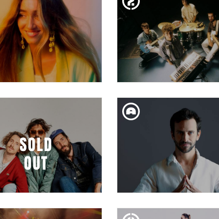
TO CANÍBAL PRESENTA:
TRAVIS BIRDS
CATUPECU MACHU
DIV. 23. FEB
DIJ. 22. FEB
ITAR BCN: MERCEDES
SOCUNBOHEMIO
CAÑAS
SOLD
OUT
DISS. 17. FEB
DISS. 17. FEB