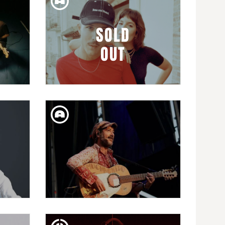
EMPREMTES: MAZONI
SOLD
OUT
DIM. 21. FEB
CULTO CANÍBAL PRESENTA:
ISEO & DODOSOUND
DISS. 17. FEB