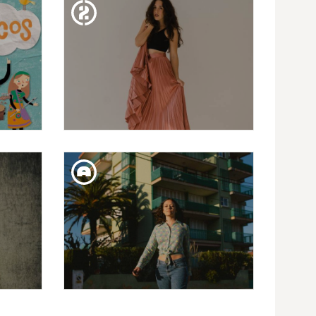
CAPRICHOS DE APOLO
PRESENTA DA SOUZA:
CONCERT DE COMIAT
DISS. 20. GEN
SICA
EMPREMTES: CAROLINA
AS
ALABAU
DIJ. 18. GEN