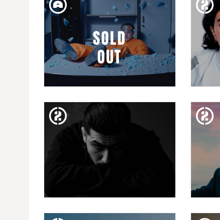
ELGRANDETOTO (AJORNAT -
NOVA DATA 23/04/2024)
SOLD
OUT
DIV. 09. FEB
RUSOWSKY
DIM. 07. FEB