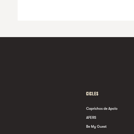
TESSERACT + UNPROCESSED +
C
THE CALLOUS DAOBOYS
PR
CICLES
Caprichos de Apolo
AFERS
Be My Guest