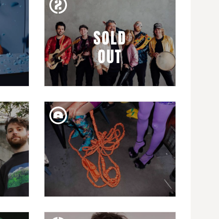
EMPREMTES: LA BIEN
QUERIDA
SOLD
OUT
DIJ. 08. FEB
BLACK MUSIC FESTIVAL
PRESENTA: SCARY POCKETS
DISS. 03. FEB