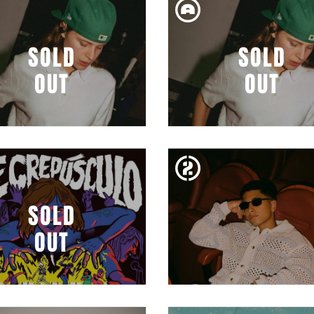
 FREEDOM (CANCEL·LAT
BESTIA BEBÉ
- CANVI DE SALA)
SOLD
SOLD
OUT
OUT
DIV. 02. FEB
DIJ. 01. FEB
MUSHKAA
MUSHKAA
SOLD
OUT
DISS. 27. GEN
DIV. 26. GEN