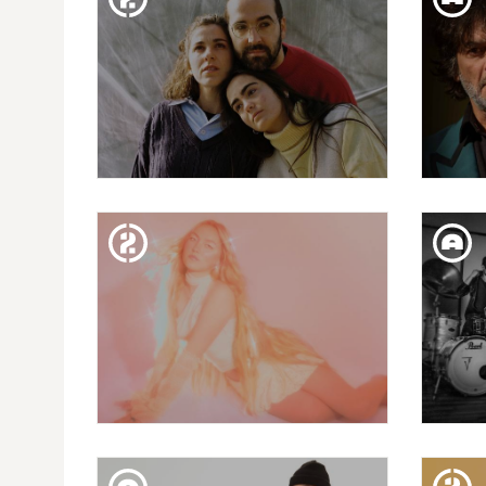
DISS. 02. MAR
EMPREMTES: JO JET I
MARIA RIBOT
DIJ. 29. FEB