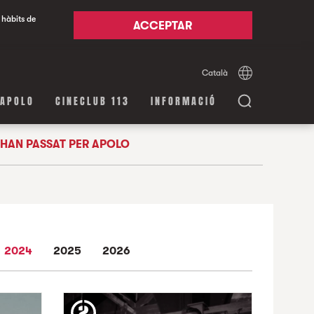
 hàbits de
ACCEPTAR
Català
Español
English
 APOLO
CINECLUB 113
INFORMACIÓ
HAN PASSAT PER APOLO
2024
2025
2026