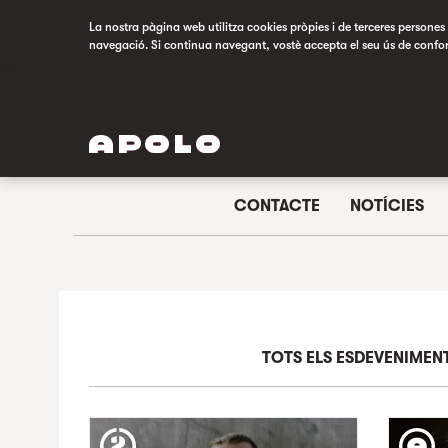
La nostra pàgina web utilitza cookies pròpies i de terceres persones p
navegació. Si continua navegant, vostè accepta el seu ús de confo
CONTACTE
NOTÍCIES
TOTS ELS ESDEVENIMEN