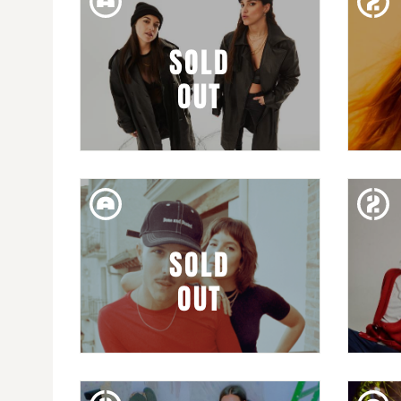
GUITAR BCN: MARIA HEIN
CUL
SOLD
OUT
DIV. 23. FEB
GUITAR BCN: MARLENA
GU
SOLD
OUT
DIM. 20. FEB