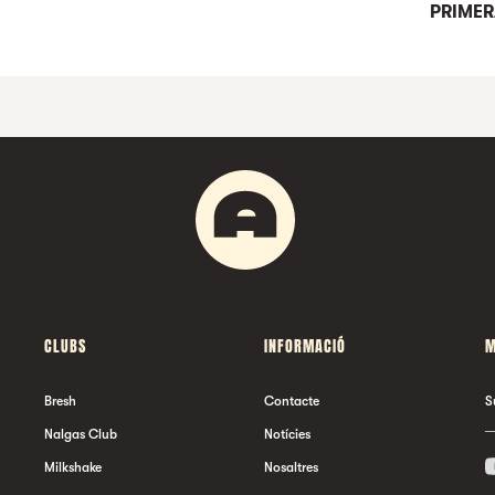
PRIMER
APRICHOS DE APOLO
EMPREMTES: MARW
ESENTA CHICO BLANCO
CLUBS
INFORMACIÓ
M
Bresh
Contacte
S
Nalgas Club
Notícies
Milkshake
Nosaltres