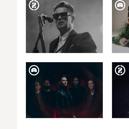
EMPREMTES: SOFÍA ELLAR
DIJ. 25. GEN
SANTIAGO AUSERÓN Y SU
ACADEMIA NOCTURNA
DISS. 20. GEN