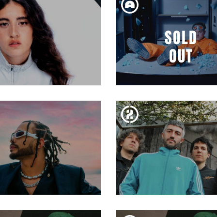
THRICE
ALESSANDRA
SOLD
OUT
DIV. 09. FEB
DIJ. 08. FEB
EMPREMTES: IZARO
RUSOWSKY
DILL. 05. FEB
DISS. 03. FEB