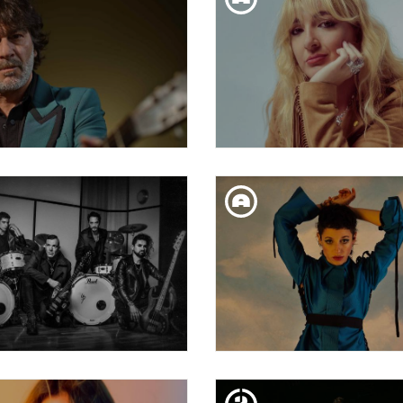
DISS. 02. MAR
DIV. 01. MAR
QUIQUE GONZÁLEZ
GUITAR BCN: PAUL
MATTHEUS
DIM. 28. FEB
DISS. 24. FEB