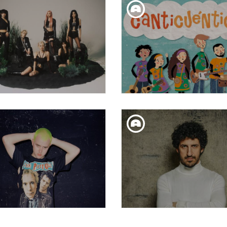
JOE CREPÚSCULO
GUS
DIM. 23. GEN
DIU. 21. GEN
EVERGLOW
CANTICUÉNTICOS | MÚ
PARA LAS INFANCI
DIV. 19. GEN
DIV. 19. GEN