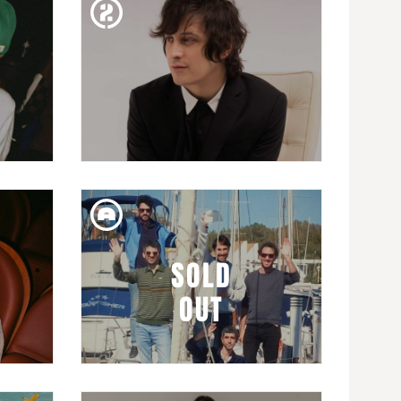
SARAO DRAG DE FUTUROA
#13
DIM. 31. GEN
CULTO CANÍBAL PRESENTA:
SIDDHARTHA
SOLD
OUT
DIV. 26. GEN