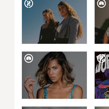
ELGRANDETOTO (AJORNAT -
JUNE
CANVI DE DATA)
DIV. 02. FEB
EMPREMTES: CARMEN Y
MARÍA
DISS. 27. GEN