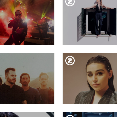
RUÏLLA HIVERN: SEXY
EMPREMTES: RAVI 
ZEBRAS
DIV. 16. FEB
DIJ. 15. FEB
MIND2MODE | TRES
GUITAR BCN: CONCH
UTOS… ¡UN MEGA SHOW!
DIM. 13. FEB
DISS. 10. FEB