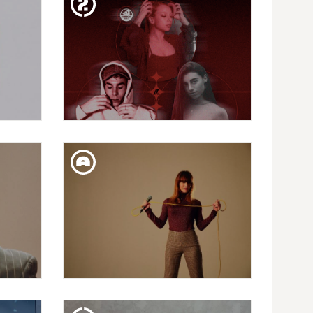
RAM
MUCHACHITO BOMBO
INFIERNO
DIM. 14. FEB
ITA
CANÍBAL: SANTA SALUT
DISS. 10. FEB