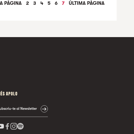
A PÀGINA
2
3
4
5
6
7
ÚLTIMA PÀGINA
ÁN
RENALDO & CLARA
ÉS APOLO
ubscriu-te al Newsletter