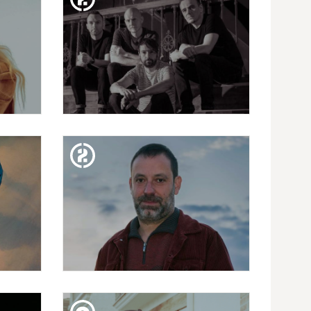
DIV. 01. MAR
A
THE PINEAPPLE THIEF
DISS. 24. FEB