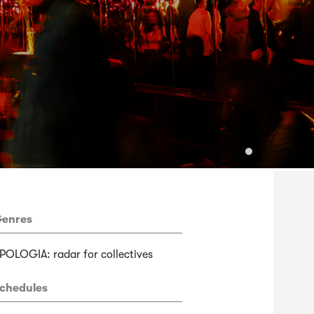
enres
POLOGIA: radar for collectives
chedules