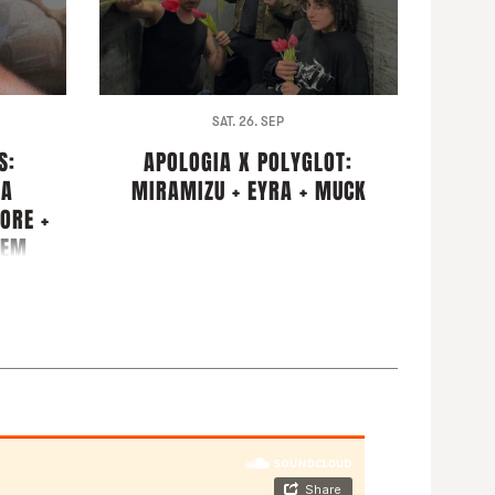
SAT. 26. SEP
S:
APOLOGIA X POLYGLOT:
NA
MIRAMIZU + EYRA + MUCK
ORE +
ZEM