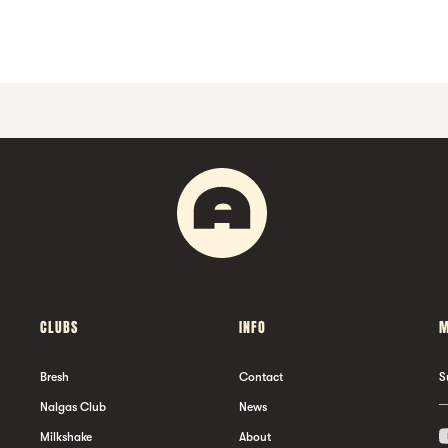
CLUBS
INFO
M
Bresh
Contact
S
Nalgas Club
News
Milkshake
About