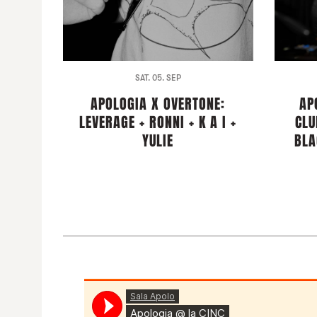
SAT. 05. SEP
APOLOGIA X OVERTONE:
AP
LEVERAGE + RONNI + K A I +
CLU
YULIE
BLA
Sala Apolo
·
Apologia @ la CINC