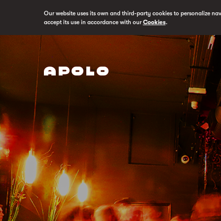
Our website uses its own and third-party cookies to personalize na
accept its use in accordance with our
Cookies
.