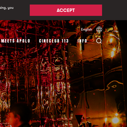
sing, you
ACCEPT
English
Español
Català
 MEETS APOLO
CINECLUB 113
INFO