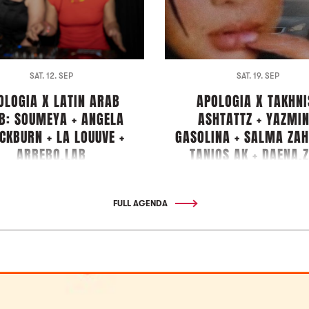
SAT. 12. SEP
SAT. 19. SEP
OLOGIA X LATIN ARAB
APOLOGIA X TAKHNI
B: SOUMEYA + ANGELA
ASHTATTZ + YAZMI
CKBURN + LA LOUUVE +
GASOLINA + SALMA ZAH
ARREBO.LAB
TANIOS AK + DAENA.
FULL AGENDA