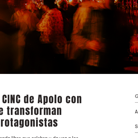
 CINC de Apolo con
G
ue transforman
A
rotagonistas
S