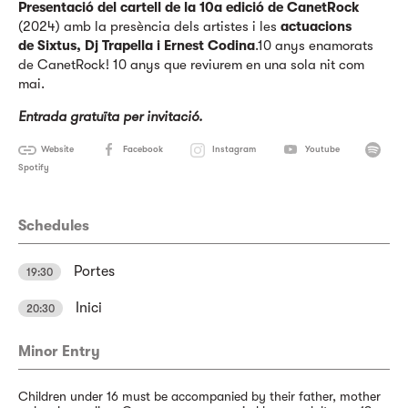
Presentació del cartell de la 10a edició de CanetRock
(2024) amb la presència dels artistes i les
actuacions
de Sixtus, Dj Trapella i Ernest Codina
.10 anys enamorats
de CanetRock! 10 anys que reviurem en una sola nit com
mai.
Entrada gratuïta per invitació.
Website
Facebook
Instagram
Youtube
Spotify
Schedules
Portes
19:30
Inici
20:30
Minor Entry
Children under 16 must be accompanied by their father, mother