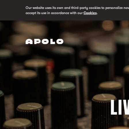
Our website uses its own and third-party cookies to personalize na
accept its use in accordance with our
Cookies
.
LI