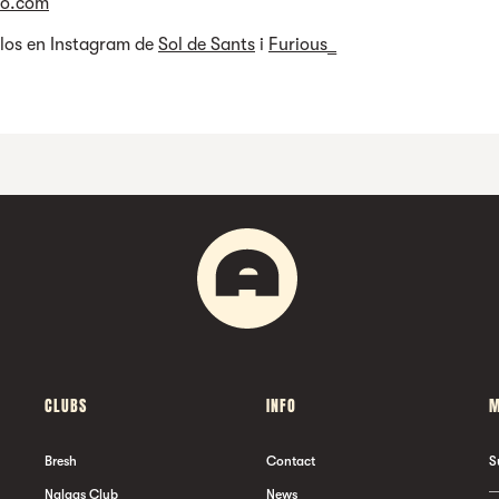
lo.com
los en Instagram de
Sol de Sants
i
Furious_
CLUBS
INFO
M
Bresh
Contact
S
Nalgas Club
News