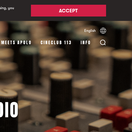
sing, you
ACCEPT
English
Español
Català
 MEETS APOLO
CINECLUB 113
INFO
DIO