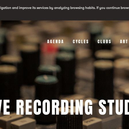
vigation and improve its services by analyzing browsing habits. If you continue brow
AGENDA
CYCLES
CLUBS
ART
VE RECORDING STU