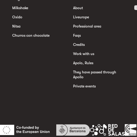
Milkshake
About
Oxido
Liveurope
Nitsa
Professional area
Churros con chocolate
Faqs
Credits
Work with us
Apolo, Rules
They have passed through
Apollo
Private events