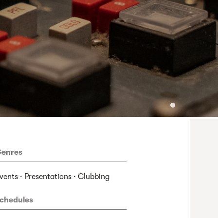
enres
vents · Presentations · Clubbing
chedules