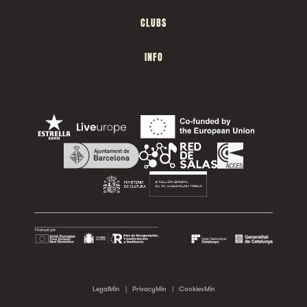
CLUBS
INFO
LegalMin
|
PrivacyMin
|
CookiesMin