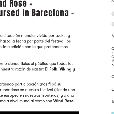
nd Rose +
S
cursed in Barcelona -
la situación mundial vivida por todxs, y
M
asta la fecha por parte del festival, os
ptima edición con la que pretendemos
C
b
O
1
rno siendo fieles al público que todos los
p
nuestra razón de existir: E
l Folk, Viking y
O
pitiendo participación (nos flipó su
O
renándose en nuestro festival (siendo uno
rte europeo en nuestras fronteras) y a una
orma a nivel mundial como son
Wind Rose
.
A