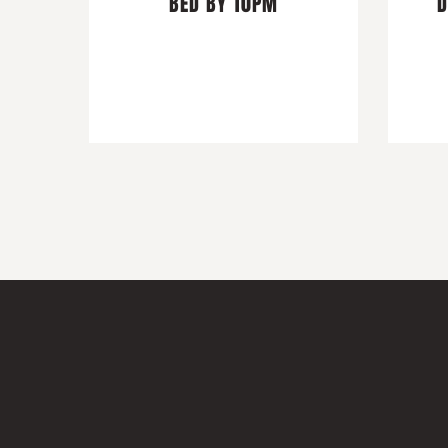
BED BY 10PM
D