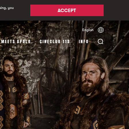
sing, you
ACCEPT
English
Español
Català
 MEETS APOLO
CINECLUB 113
INFO