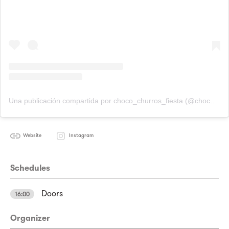
Una publicación compartida por choco_churros_fiesta (@choco_churros_fiesta)
Website
Instagram
Schedules
Doors
16:00
Organizer