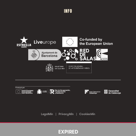
INFO
LegalMin
|
PrivacyMin
|
CookiesMin
©2026 Sala Apolo. All rights reserved.
EXPIRED