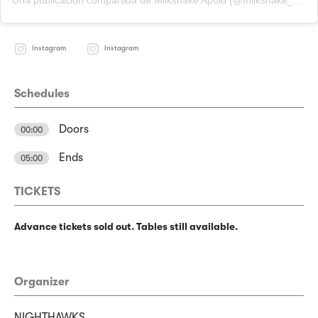
Una publicación compartida de Milkshake Apolo (@milkshake_apolo)
Instagram
Instagram
Schedules
Doors
00:00
Ends
05:00
TICKETS
Advance tickets sold out. Tables still available.
Organizer
NIGHTHAWKS